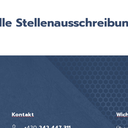
lle Stellenausschreibu
Kontakt
Wich
+420
242 447 311