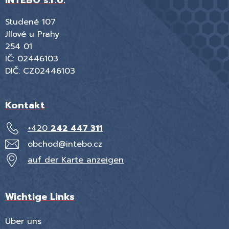
INTEBO s.r.o.
Studené 107
Jílové u Prahy
254 01
IČ: 02446103
DIČ: CZ02446103
Kontakt
+420
242 447 311
obchod@intebo.cz
auf der Karte anzeigen
Wichtige Links
Über uns