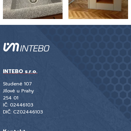
INTEBO s.r.o.
Studené 107
Jílové u Prahy
254 01
IČ: 02446103
DIČ: CZ02446103