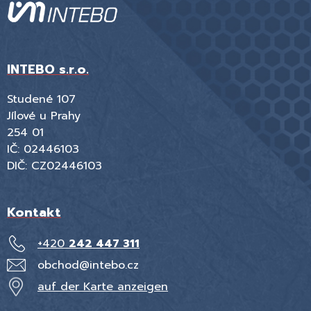
INTEBO s.r.o.
Studené 107
Jílové u Prahy
254 01
IČ: 02446103
DIČ: CZ02446103
Kontakt
+420
242 447 311
obchod@intebo.cz
auf der Karte anzeigen