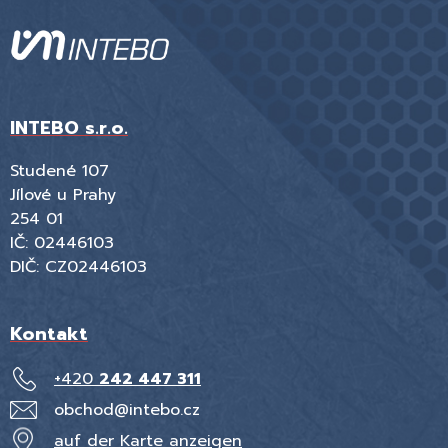
INTEBO s.r.o.
Studené 107
Jílové u Prahy
254 01
IČ: 02446103
DIČ: CZ02446103
Kontakt
+420
242 447 311
obchod@intebo.cz
auf der Karte anzeigen