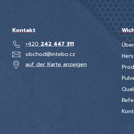
Kontakt
Wich
+420
242 447 311
Über
obchod@intebo.cz
Hers
auf der Karte anzeigen
Prod
Pulv
Qual
Refe
Kont