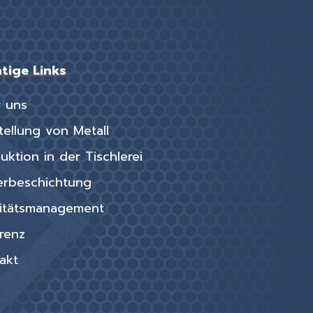
tige Links
 uns
tellung von Metall
uktion in der Tischlerei
erbeschichtung
itätsmanagement
renz
akt