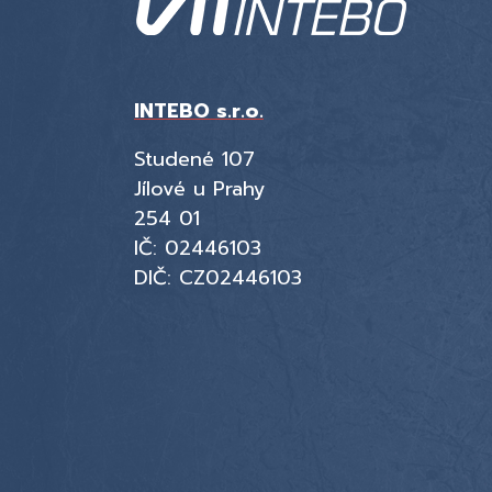
INTEBO s.r.o.
Studené 107
Jílové u Prahy
254 01
IČ: 02446103
DIČ: CZ02446103