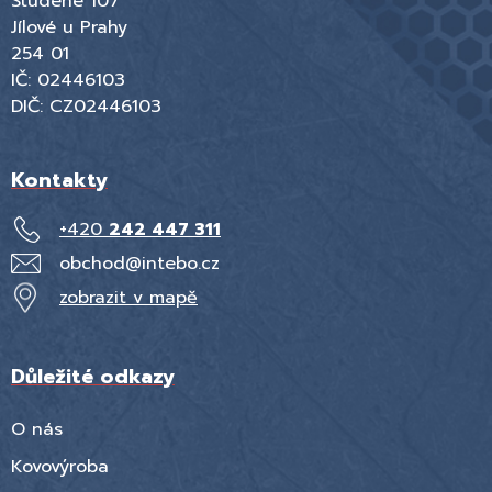
Studené 107
Jílové u Prahy
254 01
IČ: 02446103
DIČ: CZ02446103
Kontakty
+420
242 447 311
obchod@intebo.cz
zobrazit v mapě
Důležité odkazy
O nás
Kovovýroba