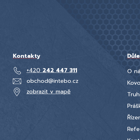
Kontakty
Důle
+420
242 447 311
O n
obchod@intebo.cz
Kov
zobrazit v mapě
Truh
Práš
Řízen
Refe