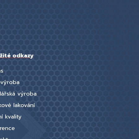
žité odkazy
ás
ovýroba
lářská výroba
kové lakování
í kvality
rence