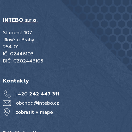
INTEBO s.r.o.
Studené 107
Jílové u Prahy
254 01
IČ: 02446103
DIČ: CZ02446103
Kontakty
+420
242 447 311
obchod@intebo.cz
zobrazit v mapě