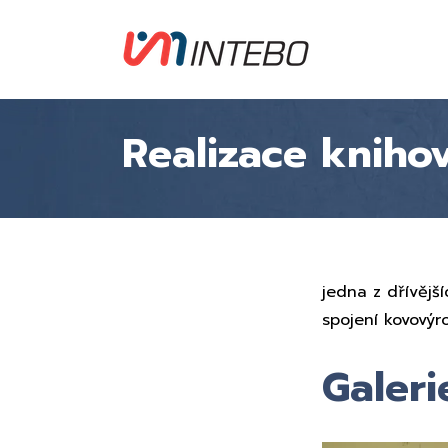
Realizace kniho
jedna z dřívější
spojení kovovýro
Galeri