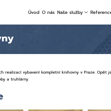
Úvod
O nás
Naše služby
Referenc
vny
ch realizací vybavení kompletní knihovny v Praze. Opět js
by a truhlárny.
e