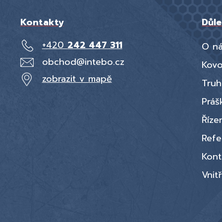
Kontakty
Důle
+420
242 447 311
O n
obchod@intebo.cz
Kov
zobrazit v mapě
Truh
Práš
Řízen
Refe
Kont
Vnit