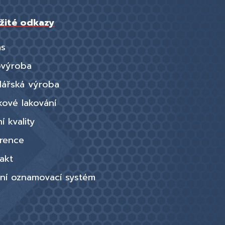
žité odkazy
ás
ovýroba
lářská výroba
kové lakování
í kvality
rence
akt
řní oznamovací systém