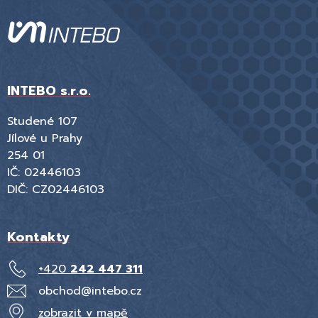
INTEBO s.r.o.
Studené 107
Jílové u Prahy
254 01
IČ: 02446103
DIČ: CZ02446103
Kontakty
+420
242 447 311
obchod@intebo.cz
zobrazit v mapě