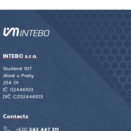
INTEBO s.r.o.
Studené 107
Jílové u Prahy
254 01
IČ: 02446103
DIČ: CZ02446103
Contacts
+420
242 447 311