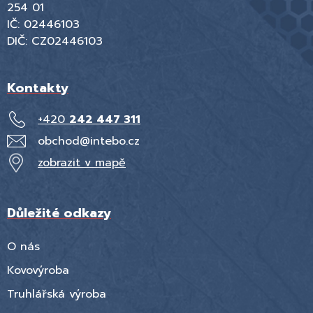
254 01
IČ: 02446103
DIČ: CZ02446103
Kontakty
+420
242 447 311
obchod@intebo.cz
zobrazit v mapě
Důležité odkazy
O nás
Kovovýroba
Truhlářská výroba